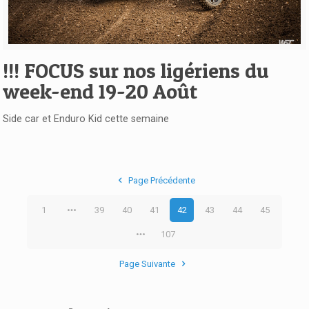
Voir l'article
!!! FOCUS sur nos ligériens du
week-end 19-20 Août
Side car et Enduro Kid cette semaine
Page Précédente
1
39
40
41
42
43
44
45
107
Page Suivante