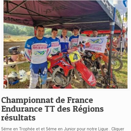
Voir l'article
Championnat de France
Endurance TT des Régions
résultats
5éme en Trophée et et 5éme en Junior pour notre Ligue . Cliquer