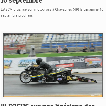
10 septembre
L'ASCM organise son motocross à Chavagnes (49) le dimanche 10
septembre prochain.
Voir l'article
!!! FOCUS sur nos ligériens des