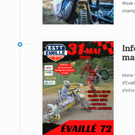
Week-e
champi
Voir l'article
Inf
ma
6ème v
d'Evail
d'info