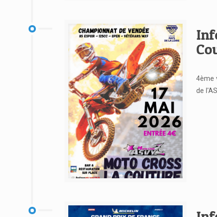
Voir l'article
Inf
Cou
4ème 
de l'A
Voir l'article
Inf