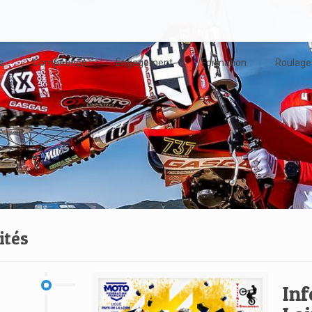
s
Compétition
Engagement
Formation
Roulage
ités
Inf