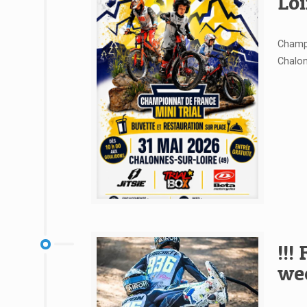
Loi
Champi
Chalon
Voir l'article
!!!
wee