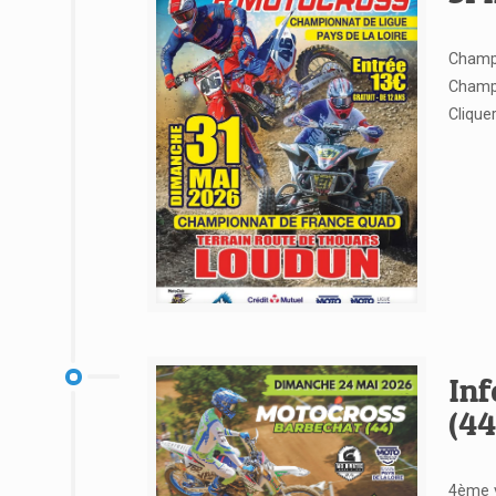
Champi
Champi
Clique
Voir l'article
Inf
(44
4ème v