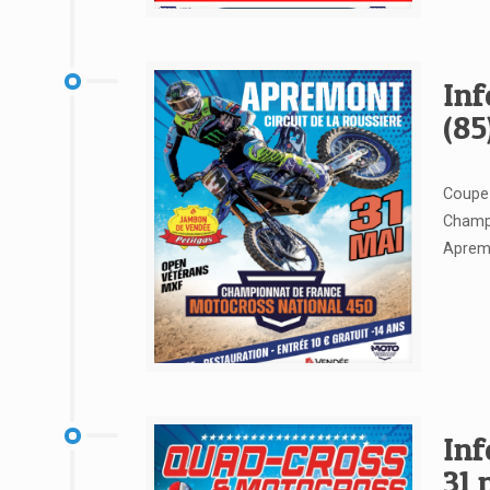
Voir l'article
In
(85
Coupe 
Champ
Apremo
Voir l'article
Inf
31 