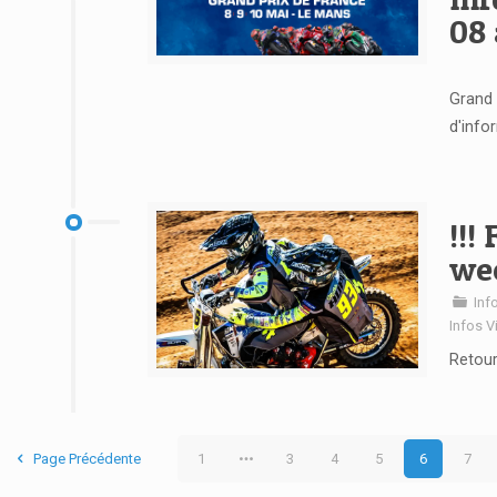
08 
Voir l'article
Grand 
d'info
!!!
wee
Inf
Infos V
Retour
Voir l'article
Page Précédente
1
3
4
5
6
7