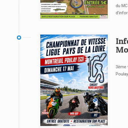
du MC 
d'info
Voir l'article
Inf
Mon
3ème v
Poulay 