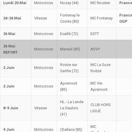
Lundi 20 Mai
Motocross
Nozay (44)
MC Nozéen
France
Fontenay le
France
24-26 Mai
Vitesse
MC Fontenay
Comte (85)
OGP
26 Mai
Motocross
Evaillé (72)
ESTT
26 Mai
Motocross
Mareuil (85)
ASVY
REPORT
Roëze sur
MC La Suze
2 Juin
Motocross
Sarthe (72)
Roëzé
Apremont
MC Vie
2 Juin
Motocross
(85)
Apremont
HL - La Lande
CLUB HORS
8-9 Juin
Vitesse
Le Gaulois
LIGUE
(41)
MC
9 Juin
Motocross
Challans (85)