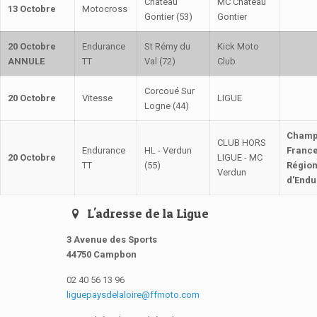
Château
MC Château
13 Octobre
Motocross
Gontier (53)
Gontier
20 Octobre
Endurance
St Rémy du
Kick Moto
ANNULE
TT
Val (72)
Club
Corcoué Sur
20 Octobre
Vitesse
LIGUE
Logne (44)
Champ
CLUB HORS
Endurance
HL - Verdun
France
20 Octobre
LIGUE - MC
TT
(55)
Régio
Verdun
d'Endu
L'adresse de la Ligue
3 Avenue des Sports
44750 Campbon
02 40 56 13 96
liguepaysdelaloire@ffmoto.com