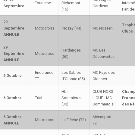
Tourisme
Richemont
Intermé
Septembre
Gardiens
(16)
Part d
29
Troph
Septembre
Motocross
Nozay (44)
MC Nozéen
Clubs
ANNULE
29
Hardanges
MC Les
Septembre
Motocross
(53)
Découvertes
ANNULE
Endurance
Les Sables
MC Pays des
6 Octobre
TT
d'Olonne (85)
Olonnes
HL -
CLUB HORS
Champ
6 Octobre
Trial
Sommières
LIGUE - MC
France
(30)
Sommierois
des Ré
6 Octobre
Mécasport
Motocross
La Flèche (72)
ANNULE
72