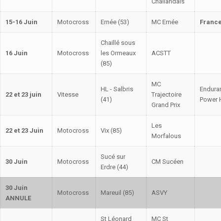
Challandais
15-16 Juin
Motocross
Ernée (53)
MC Ernée
France
Chaillé sous
16 Juin
Motocross
les Ormeaux
ACSTT
(85)
MC
HL - Salbris
Endura
22 et 23 juin
Vitesse
Trajectoire
(41)
Power 
Grand Prix
Les
22 et 23 Juin
Motocross
Vix (85)
Morfalous
Sucé sur
30 Juin
Motocross
CM Sucéen
Erdre (44)
30 Juin
Motocross
Mareuil (85)
ASVY
ANNULE
St Léonard
MC St