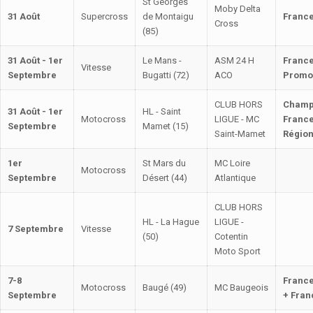
St Georges
Moby Delta
31 Août
Supercross
de Montaigu
France
Cross
(85)
31 Août - 1er
Le Mans -
ASM 24 H
Franc
Vitesse
Septembre
Bugatti (72)
ACO
Promo
CLUB HORS
Champ
31 Août - 1er
HL - Saint
Motocross
LIGUE - MC
Franc
Septembre
Mamet (15)
Saint-Mamet
Régio
1er
St Mars du
MC Loire
Motocross
Septembre
Désert (44)
Atlantique
CLUB HORS
HL - La Hague
LIGUE -
7 Septembre
Vitesse
(50)
Cotentin
Moto Sport
7-8
France
Motocross
Baugé (49)
MC Baugeois
Septembre
+ Fran