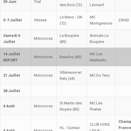
30 Juin
Trial
des Bois (72)
Léonard
Le Mans - CIK
MC
5-7 Juillet
Vitesse
23h60
(72)
Montgesnois
Samedi 6
Le Boupère
Amicale Le
Motocross
Juillet
(85)
Boupère
14 Juillet
MC Les
Motocross
Beaufou (85)
REPORT
Meillerets
Villeneuve en
21 Juillet
Motocross
MC Du Tenu
Retz (44)
28 Juillet
St Martin des
MC Les
4 Août
Motocross
Noyers (85)
Pirates
Champ
CLUB HORS
HL - Cussac
Franc
4 Août
Motocross
LIGUE -