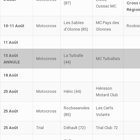
(87)
Cross 
Cussac MC
Régio
Les Sables
MC Pays des
10-11 Août
Motocross
Rookie
d'Olonne (85)
Olonnes
11 Août
15 Août
La Turballe
Motocross
MC Turballais
ANNULE
(44)
18 Août
Hérisson
25 Août
Motocross
Héric (44)
Motard Club
Rocheservière
Les Cerfs
25 Août
Motocross
(85)
Volants
25 Août
Trial
Déhault (72)
Trial Club 72