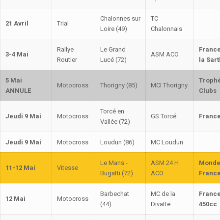
Chalonnes sur
TC
21 Avril
Trial
Loire (49)
Chalonnais
Rallye
Le Grand
France
3-4 Mai
ASM ACO
Routier
Lucé (72)
la Sar
5 Mai
Troph
Motocross
Thorigny (85)
MCI Thorigny
ANNULE
Clubs
Torcé en
Jeudi 9 Mai
Motocross
GS Torcé
France
Vallée (72)
Jeudi 9 Mai
Motocross
Loudun (86)
MC Loudun
Le Mans -
ASM 24 H
Monde
11-12 Mai
Vitesse
Bugatti (72)
ACO
Franc
Barbechat
MC de la
France
12 Mai
Motocross
(44)
Divatte
450cc