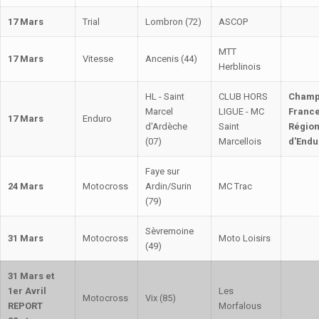
17 Mars
Trial
Lombron (72)
ASCOP
MTT
17 Mars
Vitesse
Ancenis (44)
Herblinois
HL - Saint
CLUB HORS
Champ
Marcel
LIGUE - MC
France
17 Mars
Enduro
d'Ardèche
Saint
Régio
(07)
Marcellois
d'Endu
Faye sur
24 Mars
Motocross
Ardin/Surin
MC Trac
(79)
Sèvremoine
31 Mars
Motocross
Moto Loisirs
(49)
31 Mars et
1er Avril
Les
Motocross
Vix (85)
REPORT
Morfalous