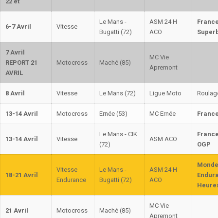
22 et
Le Mans -
ASM 24 H
Franc
6-7 Avril
Vitesse
Bugatti (72)
ACO
Super
7 Avril
MC Vie
REPORT 21
Motocross
Maché (85)
Apremont
AVRIL
8 Avril
Vitesse
Le Mans (72)
Ligue Moto
Roulag
13-14 Avril
Motocross
Ernée (53)
MC Ernée
France
Le Mans - CIK
France
13-14 Avril
Vitesse
ASM ACO
(72)
OGP
Mond
Vitesse
Le Mans -
ASM 24 H
18-21 Avril
Endura
Endurance
Bugatti (72)
ACO
Heure
MC Vie
21 Avril
Motocross
Maché (85)
Apremont