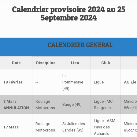
Calendrier provisoire 2024 au 25
Septembre 2024
CALENDRIER GENERAL
Date
Discipline
Lieu
Club
La
18 Février
--
Pommeraye
Ligue
AG Ele
(49)
3 Mars
Roulage
Ligue - MC
Minicr
Baugé (49)
ANNULATION
Motocross
Baugeois
85cc/1
Ligue - ASM
Roulage
St Julien des
Minicr
17 Mars
Pays des
Motocross
Landes (85)
85cc/1
Achards