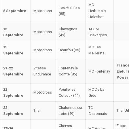
MC
Les Herbiers
8 Septembre
Motocross
Herbretais
(85)
Holeshot
15
Chavagnes
ACSM
Motocross
Septembre
(49)
Chavagnes
15
MC Les
Motocross
Beaufou (85)
Septembre
Meillerets
Franc
21-22
Vitesse
Fontenay le
MC Fontenay
Endura
Septembre
Endurance
Comte (85)
Power
22
Pouillé les
MC De La
Motocross
Septembre
Coteaux (44)
Grée
22
Chalonnes sur
TC
Trial
Trial U
Septembre
Loire (49)
Chalonnais
Cherves
Etape
27-29
MC Anges